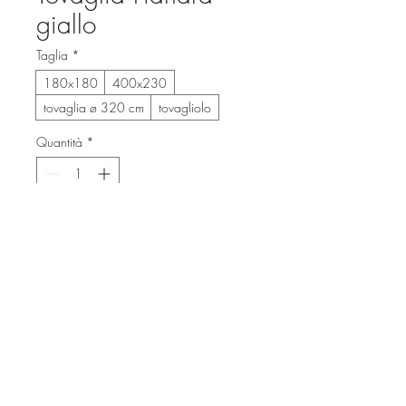
giallo
Taglia
*
180x180
400x230
tovaglia ø 320 cm
tovagliolo
Quantità
*
Aggiungi al carrello
giallo oro con bordo smerlato
© 2026 by Venturino Noleggi S.r.l. - P.IVA e C.F.
02782040063
Designed & Developed by BRAND.iD